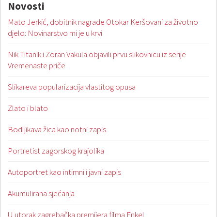
Novosti
Mato Jerkić, dobitnik nagrade Otokar Keršovani za životno
djelo: Novinarstvo mi je u krvi
Nik Titanik i Zoran Vakula objavili prvu slikovnicu iz serije
Vremenaste priče
Slikareva popularizacija vlastitog opusa
Zlato i blato
Bodljikava žica kao notni zapis
Portretist zagorskog krajolika
Autoportret kao intimni i javni zapis
Akumulirana sjećanja
U utorak zagrebačka premijera filma Enkel