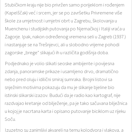
Stubičkom kraju nije bio privržen samo porijeklom i rođenjem
(Kapelščak) već i srcem, jer se po završetku Privremene više
škole za umjetnost i umjetni obrt u Zagrebu, školovanja u
Muenchenu i studijskih putovanja po Njemačkoj i Italiji vraća u
Zagorje. Ipak, nakon određenog vremena seli u Zagreb (1937.)
i nastanjuje se na Trešnjevci, ali u slobodno vrijeme pohodi
zagorske „brege“ slikajući ih u različita godišnja doba.
Podjednako je volio slikati seoske ambijente i povijesna
zdanja, panoramske prikaze i usamljeno drvo, dramatično
nebo pred oluju i idilični smiraj sumraka. Brojni listovi sa
snježnim motivima pokazuju da mu je slikanje bjeline bio
istinski slikarski izazov. Budući da je radio kao kartograf, nije
razdvajao kretanje od bilježenje, pa je tako sačuvana bilježnica
u kojoj je nacrtana karta i opisano putovanje biciklom uz rijeku
Soču.
Izuzetno su zanimljivi akvareli na temu kolodvora i vlakova, a