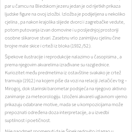
par u čamcu na Bledskom jezeru jedan je od rijetkih prikaza
ljudske figure na ovoj izložbi. Izložba je podijeljena u nekoliko
cjelina , pa nakon krajolika slijede dvorci i zagrebačke vedute,
potom putovanja izvan domovine i u posljednjoj prostoriji
osobne slikarove stvari. Zasebnu vrlo zanimljivu cjelinu čine
brojne male skice i crteži iz bloka (1932./52.).
Šipekove ilustracije i reprodukcije nalazimo u časopisima , a
prema njegovim akvarelima izrađivane su razglednice.
Kuriozitet među predmetima iz ostavštine svakako je crtež
tramvaja (1912.) na kojem piše da vozi na relaciji Jelačićev trg –
Mirogoj, dok starinski barometar podsjeća na njegovo aktivno
zanimanje za meteorologiju. Izloženi akvareli uglavnom vjerno
prikazuju odabrane motive, mada se u kompozicijama može
prepoznati određena doza interpretacije, a u izvedbi
suptilnost i poetičnost.
Nije naodmet spomenuti da je Šipek redovito izlagao u