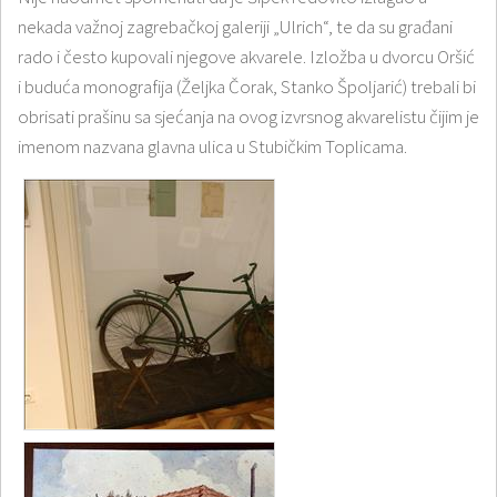
nekada važnoj zagrebačkoj galeriji „Ulrich“, te da su građani
rado i često kupovali njegove akvarele. Izložba u dvorcu Oršić
i buduća monografija (Željka Čorak, Stanko Špoljarić) trebali bi
obrisati prašinu sa sjećanja na ovog izvrsnog akvarelistu čijim je
imenom nazvana glavna ulica u Stubičkim Toplicama.