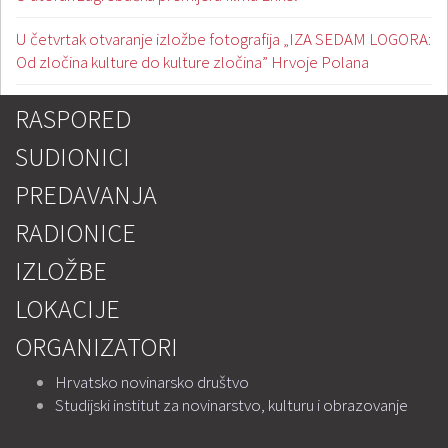
U četvrtak otvaranje izložbe fotografija „IZA SEDAM LOGORA:
Od zločina kulture do kulture zločina” Hrvoje Polana
RASPORED
SUDIONICI
PREDAVANJA
RADIONICE
IZLOŽBE
LOKACIJE
ORGANIZATORI
Hrvatsko novinarsko društvo
Studijski institut za novinarstvo, kulturu i obrazovanje