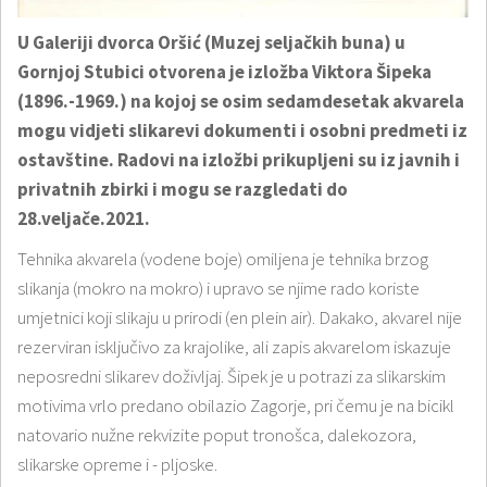
U Galeriji dvorca Oršić (Muzej seljačkih buna) u
Gornjoj Stubici otvorena je izložba Viktora Šipeka
(1896.-1969.) na kojoj se osim sedamdesetak akvarela
mogu vidjeti slikarevi dokumenti i osobni predmeti iz
ostavštine. Radovi na izložbi prikupljeni su iz javnih i
privatnih zbirki i mogu se razgledati do
28.veljače.2021.
Tehnika akvarela (vodene boje) omiljena je tehnika brzog
slikanja (mokro na mokro) i upravo se njime rado koriste
umjetnici koji slikaju u prirodi (en plein air). Dakako, akvarel nije
rezerviran isključivo za krajolike, ali zapis akvarelom iskazuje
neposredni slikarev doživljaj. Šipek je u potrazi za slikarskim
motivima vrlo predano obilazio Zagorje, pri čemu je na bicikl
natovario nužne rekvizite poput tronošca, dalekozora,
slikarske opreme i - pljoske.