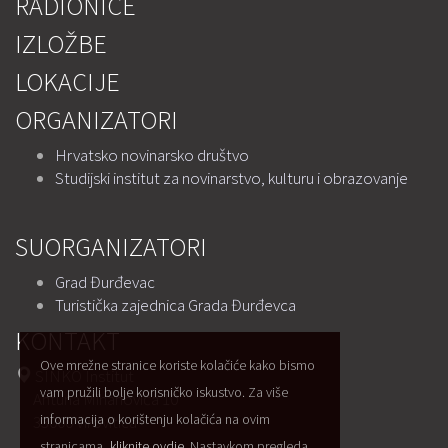
RADIONICE
IZLOŽBE
LOKACIJE
ORGANIZATORI
Hrvatsko novinarsko društvo
Studijski institut za novinarstvo, kulturu i obrazovanje
SUORGANIZATORI
Grad Đurđevac
Turistička zajednica Grada Đurđevca
KONTAKT
Ove mrežne stranice koriste kolačiće kako bismo
SINKO Institut
vam pružili bolje korisničko iskustvo. Za više
Antuna Mihanovića 10
informacija o korištenju kolačića na ovim
33000 Virovitica
stranicama,
kliknite ovdje
. Nastavkom pregleda