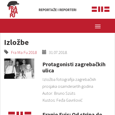
Toggle
navigatio
Izložbe
Fra Ma Fu 2018
31.07.2018.
Protagonisti zagrebačkih
ulica
Izložba fotografija zagrebačkih
prosjaka osamdesetih godina
Autor: Bruno Szüts
Kustos: Feđa Gavrilović
Franjo Fuis: Od stripa do