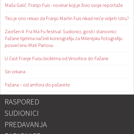
Maša Galić: Franjo Fuis - novinar koji je živio svoje reportaže
Tko je ono rekao da Franjo Martin Fuis nikad neće vidjeti Istru?
Završen 4. Fra Ma Fu festival: Sudionici, gosti i stanovnici
Fažane tijelima načinili koreografiju za Milenijsku fotografiju
posvećenu Mati Parlovu
U čast Franje Fuisu biciklima od Virovitice do Fažane
Sin orkana
Fažana – od amfora do pašarete
RASPORED
SUDIONICI
PREDAVANJA