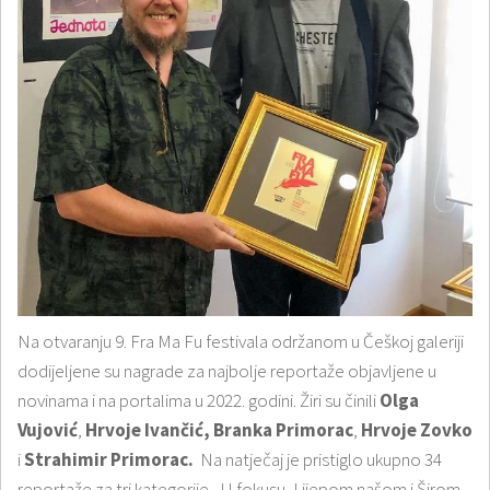
Na otvaranju 9. Fra Ma Fu festivala održanom u Češkoj galeriji
dodijeljene su nagrade za najbolje reportaže objavljene u
novinama i na portalima u 2022. godini. Žiri su činili
Olga
Vujović
,
Hrvoje Ivančić,
Branka Primorac
,
Hrvoje Zovko
i
Strahimir Primorac.
Na natječaj je pristiglo ukupno 34
reportaže za tri kategorije - U fokusu, Lijepom našom i Širom