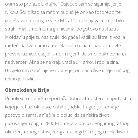
ovim što prolaze Ukrajinci. Osjećao sam se sigurnije jer je
Nikola Šolić išao sa mnom budući je on kao fotoreporter
izvještava sa mnogih svjetskih ratišta. Uz njega me nije bilo
strah. Imali smo frku na granicama, pogotovo na ulazu u
Moldaviju gdje su nas svukli do gaća i vadili su filtre iz vozila
misleći da švercamo aute. Na kraju su nam ipak pomogle
press iskaznice, uspjeli smo ih uvjeriti da smo ipak novinari, a
ne šverceri. Alina se na kraju vratila u Harkov i rodila sina.
Uspjeli smo izvući njene roditelje, oni sada žive u Njemačkoj",
rekao je Pavlić
Obrazloženje žirija
Punokrvna novinska reportaža dobre atmosfere i napetosti u
kojoj je rat uzrok, a sve ostalo ljudska tragedija. Tema je
gotovo bizarna, a riječ je o odluci da se riskira život
putovanjem dugim 2800 kilometara preko nesigurnog ratnog
okruženja zbog ostavljenog auta negdje u bijegu iz Harkiva u