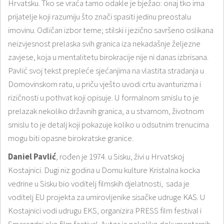
Hrvatsku. Tko se vraća tamo odakle je bježao: onaj tko ima
prijatelje koji razumiju što znači spasiti jedinu preostalu
imovinu. Odličan izbor teme; stilski i jezično savršeno oslikana
neizvjesnost prelaska svih granica iza nekadašnje željezne
zavjese, koja u mentalitetu birokracije nije ni danas izbrisana.
Pavlić svoj tekst prepleće sjećanjima na vlastita stradanja u
Domovinskom ratu, u priču vješto uvodi crtu avanturizma i
rizičnosti u pothvat koji opisuje. U formalnom smislu to je
prelazak nekoliko državnih granica, a u stvarnom, životnom
smislu to je detalj koji pokazuje koliko u odsutnim trenucima
mogu biti opasne birokratske granice.
Daniel Pavlić
, rođen je 1974. u Sisku, živi u Hrvatskoj
Kostajnici. Dugi niz godina u Domu kulture Kristalna kocka
vedrine u Sisku bio voditelj filmskih djelatnosti, sada je
voditelj EU projekta za umirovljenike sisačke udruge KAS. U
Kostajnici vodi udrugu EKS, organizira PRESS film festival i