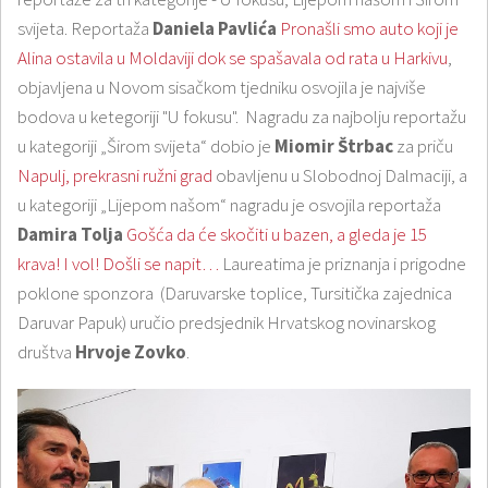
svijeta. Reportaža
Daniela Pavlića
Pronašli smo auto koji je
Alina ostavila u Moldaviji dok se spašavala od rata u Harkivu
,
objavljena u Novom sisačkom tjedniku osvojila je najviše
bodova u ketegoriji "U fokusu". Nagradu za najbolju reportažu
u kategoriji „Širom svijeta“ dobio je
Miomir Štrbac
za priču
Napulj, prekrasni ružni grad
obavljenu u Slobodnoj Dalmaciji, a
u kategoriji „Lijepom našom“ nagradu je osvojila reportaža
Damira Tolja
Gošća da će skočiti u bazen, a gleda je 15
krava! I vol! Došli se napit…
Laureatima je priznanja i prigodne
poklone sponzora (Daruvarske toplice, Tursitička zajednica
Daruvar Papuk) uručio predsjednik Hrvatskog novinarskog
društva
Hrvoje Zovko
.