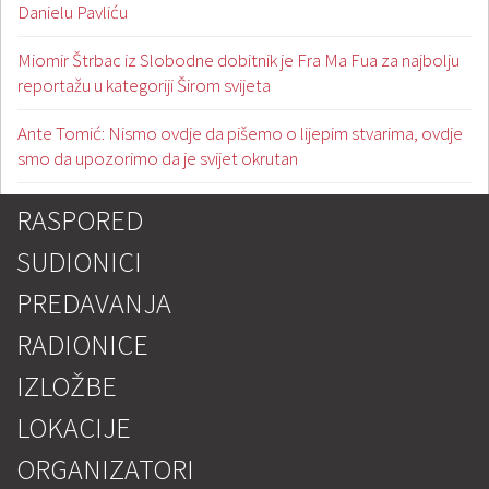
Danielu Pavliću
Miomir Štrbac iz Slobodne dobitnik je Fra Ma Fua za najbolju
reportažu u kategoriji Širom svijeta
Ante Tomić: Nismo ovdje da pišemo o lijepim stvarima, ovdje
smo da upozorimo da je svijet okrutan
RASPORED
SUDIONICI
PREDAVANJA
RADIONICE
IZLOŽBE
LOKACIJE
ORGANIZATORI