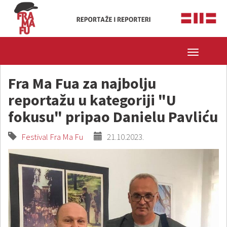
Toggle
navigatio
Fra Ma Fua za najbolju
reportažu u kategoriji "U
fokusu" pripao Danielu Pavliću
Festival Fra Ma Fu
21.10.2023.