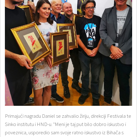
Primajući nagradu Daniel se zahvalio žiriju, direkciji Festivala te
Sinko institutu i HND-u. "Meni je taj put bilo dobro iskustvo i
poveznica, usporedio sam svoje ratno iskustvo iz Bihača s