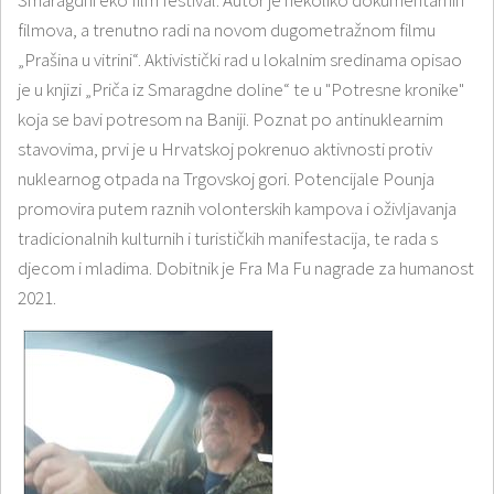
Smaragdni eko film festival. Autor je nekoliko dokumentarnih
filmova, a trenutno radi na novom dugometražnom filmu
„Prašina u vitrini“. Aktivistički rad u lokalnim sredinama opisao
je u knjizi „Priča iz Smaragdne doline“ te u "Potresne kronike"
koja se bavi potresom na Baniji. Poznat po antinuklearnim
stavovima, prvi je u Hrvatskoj pokrenuo aktivnosti protiv
nuklearnog otpada na Trgovskoj gori. Potencijale Pounja
promovira putem raznih volonterskih kampova i oživljavanja
tradicionalnih kulturnih i turističkih manifestacija, te rada s
djecom i mladima. Dobitnik je Fra Ma Fu nagrade za humanost
2021.