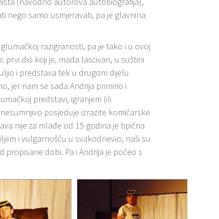
ista (navodno autorova autobiografija),
ati nego samo usmjeravati, pa je glavnina
umačkoj razigranosti, pa je tako i u ovoj
rvi dio koji je, mada lascivan, u suštini
jio i predstava tek u drugom dijelu
o, jer nam se sada Andrija primirio i
lumačkoj predstavi, igranjem (ili
ć nesumnjivo posjeduje izrazite komičarske
va nije za mlađe od 15 godina je tipična
ljem i vulgarnošću u svakodnevici, naši su
 od propisane dobi. Pa i Andrija je počeo s