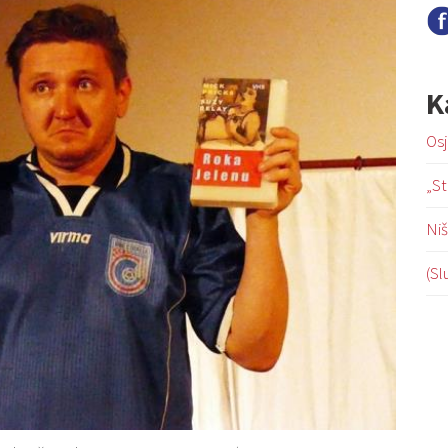
K
Osj
„St
Niš
(Sl