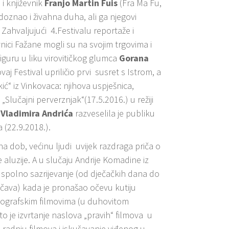
i književnik
Franjo Martin Fuis
(Fra Ma Fu,
doznao i živahna duha, ali ga njegovi
 Zahvaljujući 4.Festivalu reportaže i
nici Fažane mogli su na svojim trgovima i
iguru u liku virovitičkog glumca
Gorana
aj Festival upriličio prvi susret s Istrom, a
ić“ iz Vinkovaca: njihova uspješnica,
čajni perverznjak“(17.5.2016.) u režiji
a
Vladimira Andrića
razveselila je publiku
 (22.9.2018.).
na dob, većinu ljudi uvijek razdraga priča o
e aluzije. A u slučaju Andrije Komadine iz
a spolno sazrijevanje (od dječačkih dana do
čava) kada je pronašao očevu kutiju
ografskim filmovima (u duhovitom
to je izvrtanje naslova „pravih“ filmova u
 radnju filmova i iskušavanje viđenog u