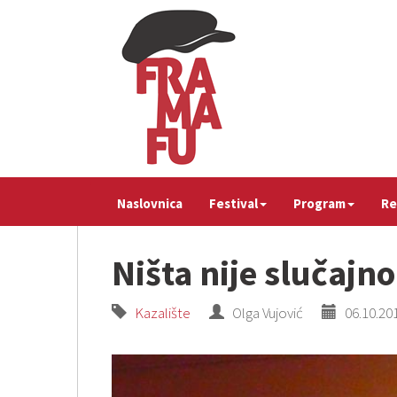
Naslovnica
Festival
Program
Re
Ništa nije slučajno
Kazalište
Olga Vujović
06.10.201