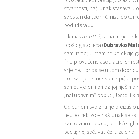
stvarnosti, naš junak stasava u o
svjestan da „pornići nisu dokumenta
podudaraju...
Lik maskote Vučka na majici, rek
prošlog stoljeća (
Dubravko Mat
sam između mamine kolekcije gobl
fino provučene asocijacije smješt
vrijeme. I onda se u tom dobro 
Ilonka: lijepa, nesklona piću i po
samouvjeren i prilazi joj riječima
„neljubavnim“ poput „Jeste li klal
Odjednom svo znanje proizašlo iz 
neupotrebjivo – naš junak se zalju
Zamotani u dekicu, on i kćer gled
baciti; ne, sačuvati će ju za sina