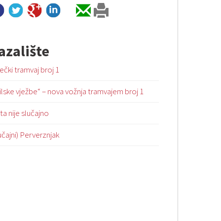
azalište
ečki tramvaj broj 1
ilske vježbe“ – nova vožnja tramvajem broj 1
ta nije slučajno
učajni) Perverznjak