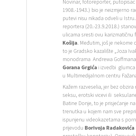
Novinar, fotoreporter, putopisac 
1908.-1943.) bio je neizmjerno ra
putevi nisu nikada odveli u Istru.
reportera (20.-23.9.2018.) stanov
ulicama sresti ovu karizmatičnu f
Košija
. Međutim, još je nekome ov
to je Gradsko kazalište „Joza Ivak
monodrama Andrewa Goffmana „Slu
Gorana Grgića
i izvedbi glumc
u Multimedijalnom centru Fažana
Kažem razveselia, jer bez obzira 
seksu, erotski vicevi ili seksulan
Batine Donje, to je prisjećanje n
trenutka u kojem nam sve prepri
ispunjenu videokazetama s porn
prijevodu
Borivoja Radakovića
prostačku konotaciju). Opisujući