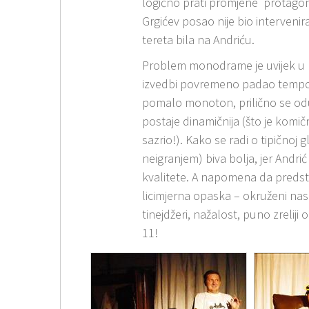
logično prati promjene protagon
Grgićev posao nije bio intervenir
tereta bila na Andriću.
Problem monodrame je uvijek u gl
izvedbi povremeno padao tempo: p
pomalo monoton, prilično se odul
postaje dinamičnija (što je komičn
sazrio!). Kako se radi o tipičnoj g
neigranjem) biva bolja, jer Andri
kvalitete. A napomena da predsta
licimjerna opaska – okruženi nasi
tinejdžeri, nažalost, puno zreliji
11!