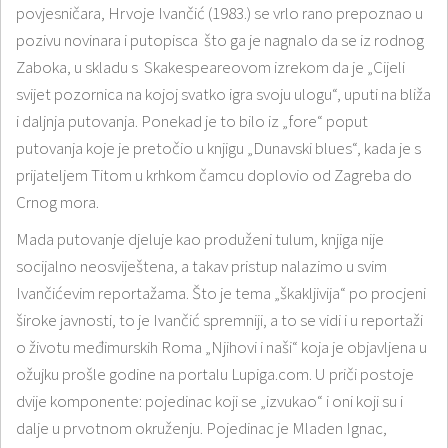
povjesničara, Hrvoje Ivančić (1983.) se vrlo rano prepoznao u
pozivu novinara i putopisca što ga je nagnalo da se iz rodnog
Zaboka, u skladu s Skakespeareovom izrekom da je „Cijeli
svijet pozornica na kojoj svatko igra svoju ulogu“, uputi na bliža
i daljnja putovanja. Ponekad je to bilo iz „fore“ poput
putovanja koje je pretočio u knjigu „Dunavski blues“, kada je s
prijateljem Titom u krhkom čamcu doplovio od Zagreba do
Crnog mora.
Mada putovanje djeluje kao produženi tulum, knjiga nije
socijalno neosviještena, a takav pristup nalazimo u svim
Ivančićevim reportažama. Što je tema „škakljivija“ po procjeni
široke javnosti, to je Ivančić spremniji, a to se vidi i u reportaži
o životu međimurskih Roma „Njihovi i naši“ koja je objavljena u
ožujku prošle godine na portalu Lupiga.com. U priči postoje
dvije komponente: pojedinac koji se „izvukao“ i oni koji su i
dalje u prvotnom okruženju. Pojedinac je Mladen Ignac,