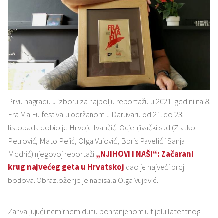
Prvu nagradu u izboru za najbolju reportažu u 2021. godini na 8.
Fra Ma Fu festivalu održanom u Daruvaru od 21. do 23.
listopada dobio je Hrvoje Ivančić. Ocjenjivački sud (Zlatko
Petrović, Mato Pejić, Olga Vujović, Boris Pavelić i Sanja
Modrić) njegovoj reportaži
„NJIHOVI I NAŠI“: Začarani
krug najvećeg geta u Hrvatskoj
dao je najveći broj
bodova. Obrazloženje je napisala Olga Vujović.
Zahvaljujući nemirnom duhu pohranjenom u tijelu latentnog