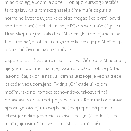
mladić kojeg je udomila obitelj Hoblaj iz Murskog Središća i
tako ga izvukla iz romskog naselja čime mu je osigurala
normalne životne uvjete kako bi se mogao školovati i baviti
sportom. Ivančić odlazi u naselje Piškorovec, najveći geto u
Hrvatskoj, u koji se, kako tvrdi Mladen: „Niti policija ne hupa
tam iti sama“, ali obilazi i druga romska naselja po Međimurju
prikazujući životne uvjete i običaje .
Usporedno sa životom u naseljima, Ivančić se bavi Mladenom,
njegovim udomiteljima i njegovom biološkom obitelji (otac
alkoholičar, sklon je nasilju i kriminalu) iz koje je većina djece
također već udomljeno. Tvrdnja „Oni kradeju“ kojom
međimursko ne -romsko stanovništvo, takozvani naši,
opravdava iskonsku netrpeljivost prema Romima i odobrava
njihovu getoizaciju, u ovoj Ivančićevoj reportaži pomalo
labavi, jer neki sugovornici otkrivaju da i „naši kradeju“, a da
među „njihovima“ ima vrsnih majstora. Ivančić piše