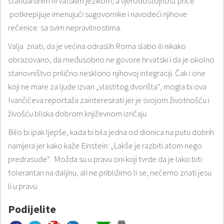
standardnim hrvatskim jezikom, a vjerodostojnost priče
potkrepljuje imenujući sugovornike i navodeći njihove
rečenice sa svim nepravilnostima.
Valja znati, da je većina odraslih Roma slabo ili nikako
obrazovano, da međusobno ne govore hrvatski i da je okolno
stanovništvo prilično nesklono njihovoj integraciji. Čak i one
koji ne mare za ljude izvan „vlastitog dvorišta“, mogla bi ova
Ivančićeva reportaža zainteresirati jer je svojom životnošću i
živošću bliska dobrom književnom izričaju.
Bilo bi ipak ljepše, kada bi bila jedna od dionica na putu dobrih
namjera jer kako kaže Einstein: „Lakše je razbiti atom nego
predrasude“. Možda su u pravu oni koji tvrde da je lako biti
tolerantan na daljinu, ali ne približimo li se, nećemo znati jesu
li u pravu.
Podijelite