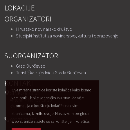
LOKACIJE
ORGANIZATORI
Hrvatsko novinarsko društvo
Studijski institut za novinarstvo, kulturu i obrazovanje
SUORGANIZATORI
Grad Đurđevac
Turistička zajednica Grada Đurđevca
KONTAKT
Ove mrežne stranice koriste kolačiće kako bismo
SINKO Institut
vam pružili bolje korisničko iskustvo. Za više
Antuna Mihanovića 10
informacija o korištenju kolačića na ovim
33000 Virovitica
stranicama,
kliknite ovdje
. Nastavkom pregleda
099 77 23 476
web stranice slažete se sa korištenjem kolačića.