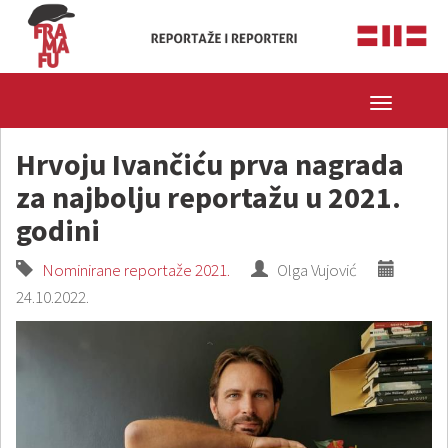
Toggle
navigatio
Hrvoju Ivančiću prva nagrada
za najbolju reportažu u 2021.
godini
Nominirane reportaže 2021.
Olga Vujović
24.10.2022.