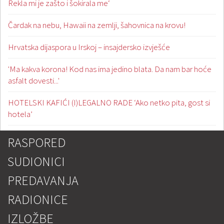
Rekla mi je zašto i šokirala me‘
Čardak na nebu, Hawaii na zemlji, šahovnica na krovu!
Hrvatska dijaspora u Irskoj – insajdersko izvješće
'Ma kakva korona! Kod nas ima jedino blata. Da nam bar hoće
asfalt dovesti...'
HOTELSKI KAFIĆI (I)LEGALNO RADE ‘Ako netko pita, gost si
hotela’
RASPORED
SUDIONICI
PREDAVANJA
RADIONICE
IZLOŽBE