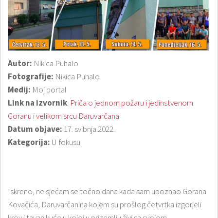
Autor:
Nikica Puhalo
Fotografije:
Nikica Puhalo
Medij:
Moj portal
Link na izvornik
:
Priča o jednom požaru i jedinstvenom
Goranu i velikom srcu Daruvarčana
Datum objave:
17. svibnja 2022.
Kategorija:
U fokusu
Iskreno, ne sjećam se točno dana kada sam upoznao Gorana
Kovačića, Daruvarčanina kojem su prošlog četvrtka izgorjeli
krov i tavan kuće u kojoj u prizemlju živi sa svojom