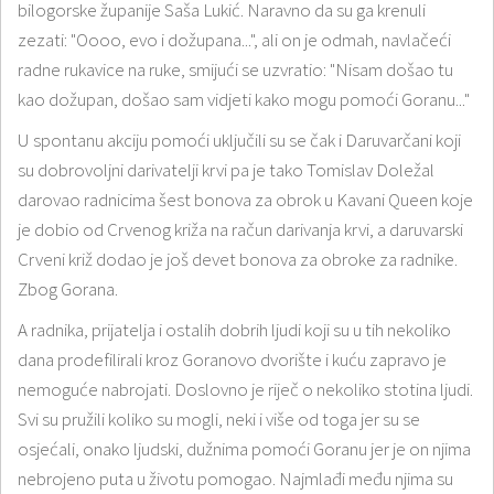
bilogorske županije Saša Lukić. Naravno da su ga krenuli
zezati: "Oooo, evo i dožupana...", ali on je odmah, navlačeći
radne rukavice na ruke, smijući se uzvratio: "Nisam došao tu
kao dožupan, došao sam vidjeti kako mogu pomoći Goranu..."
U spontanu akciju pomoći uključili su se čak i Daruvarčani koji
su dobrovoljni darivatelji krvi pa je tako Tomislav Doležal
darovao radnicima šest bonova za obrok u Kavani Queen koje
je dobio od Crvenog križa na račun darivanja krvi, a daruvarski
Crveni križ dodao je još devet bonova za obroke za radnike.
Zbog Gorana.
A radnika, prijatelja i ostalih dobrih ljudi koji su u tih nekoliko
dana prodefilirali kroz Goranovo dvorište i kuću zapravo je
nemoguće nabrojati. Doslovno je riječ o nekoliko stotina ljudi.
Svi su pružili koliko su mogli, neki i više od toga jer su se
osjećali, onako ljudski, dužnima pomoći Goranu jer je on njima
nebrojeno puta u životu pomogao. Najmlađi među njima su