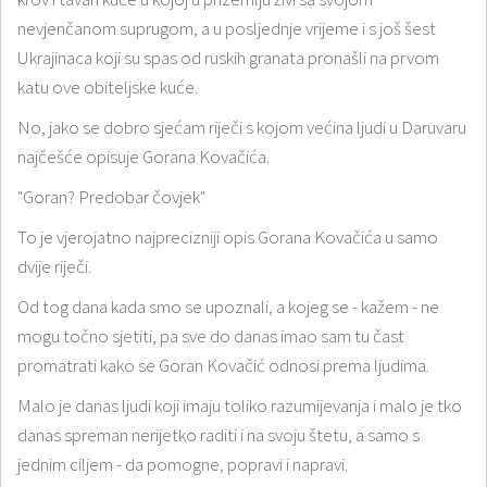
nevjenčanom suprugom, a u posljednje vrijeme i s još šest
Ukrajinaca koji su spas od ruskih granata pronašli na prvom
katu ove obiteljske kuće.
No, jako se dobro sjećam riječi s kojom većina ljudi u Daruvaru
najčešće opisuje Gorana Kovačića.
"Goran? Predobar čovjek"
To je vjerojatno najprecizniji opis Gorana Kovačića u samo
dvije riječi.
Od tog dana kada smo se upoznali, a kojeg se - kažem - ne
mogu točno sjetiti, pa sve do danas imao sam tu čast
promatrati kako se Goran Kovačić odnosi prema ljudima.
Malo je danas ljudi koji imaju toliko razumijevanja i malo je tko
danas spreman nerijetko raditi i na svoju štetu, a samo s
jednim ciljem - da pomogne, popravi i napravi.