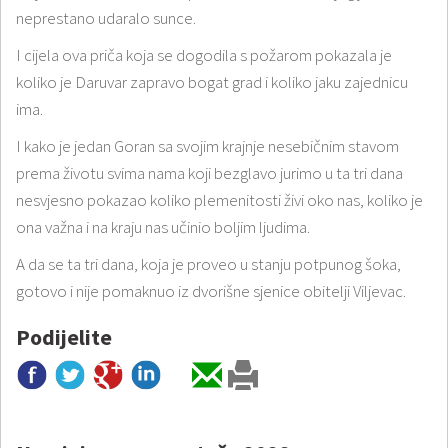
neprestano udaralo sunce.
I cijela ova priča koja se dogodila s požarom pokazala je
koliko je Daruvar zapravo bogat grad i koliko jaku zajednicu
ima.
I kako je jedan Goran sa svojim krajnje nesebičnim stavom
prema životu svima nama koji bezglavo jurimo u ta tri dana
nesvjesno pokazao koliko plemenitosti živi oko nas, koliko je
ona važna i na kraju nas učinio boljim ljudima.
A da se ta tri dana, koja je proveo u stanju potpunog šoka,
gotovo i nije pomaknuo iz dvorišne sjenice obitelji Viljevac.
Podijelite