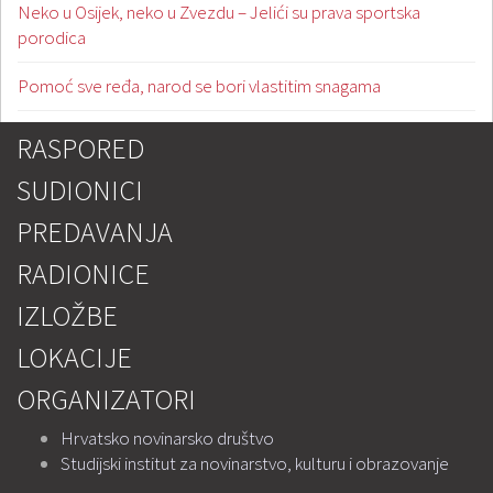
Neko u Osijek, neko u Zvezdu – Jelići su prava sportska
porodica
Pomoć sve ređa, narod se bori vlastitim snagama
RASPORED
SUDIONICI
PREDAVANJA
RADIONICE
IZLOŽBE
LOKACIJE
ORGANIZATORI
Hrvatsko novinarsko društvo
Studijski institut za novinarstvo, kulturu i obrazovanje