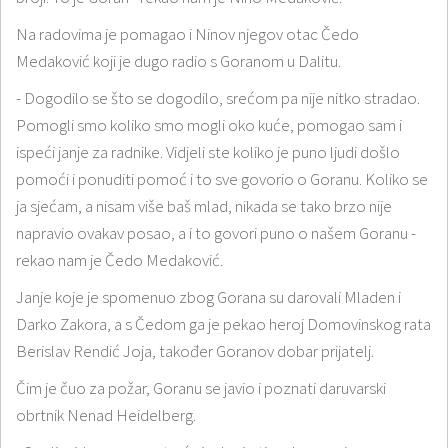
Na radovima je pomagao i Ninov njegov otac Čedo
Medaković koji je dugo radio s Goranom u Dalitu.
- Dogodilo se što se dogodilo, srećom pa nije nitko stradao.
Pomogli smo koliko smo mogli oko kuće, pomogao sam i
ispeći janje za radnike. Vidjeli ste koliko je puno ljudi došlo
pomoći i ponuditi pomoć i to sve govorio o Goranu. Koliko se
ja sjećam, a nisam više baš mlad, nikada se tako brzo nije
napravio ovakav posao, a i to govori puno o našem Goranu -
rekao nam je Čedo Medaković.
Janje koje je spomenuo zbog Gorana su darovali Mladen i
Darko Zakora, a s Čedom ga je pekao heroj Domovinskog rata
Berislav Rendić Joja, također Goranov dobar prijatelj.
Čim je čuo za požar, Goranu se javio i poznati daruvarski
obrtnik Nenad Heidelberg.