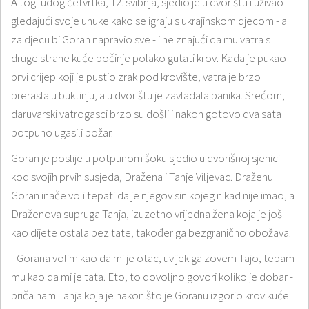
A tog ludog četvrtka, 12. svibnja, sjedio je u dvorištu i uživao
gledajući svoje unuke kako se igraju s ukrajinskom djecom - a
za djecu bi Goran napravio sve - i ne znajući da mu vatra s
druge strane kuće počinje polako gutati krov. Kada je pukao
prvi crijep koji je pustio zrak pod krovište, vatra je brzo
prerasla u buktinju, a u dvorištu je zavladala panika. Srećom,
daruvarski vatrogasci brzo su došli i nakon gotovo dva sata
potpuno ugasili požar.
Goran je poslije u potpunom šoku sjedio u dvorišnoj sjenici
kod svojih prvih susjeda, Dražena i Tanje Viljevac. Draženu
Goran inače voli tepati da je njegov sin kojeg nikad nije imao, a
Draženova supruga Tanja, izuzetno vrijedna žena koja je još
kao dijete ostala bez tate, također ga bezgranično obožava.
- Gorana volim kao da mi je otac, uvijek ga zovem Tajo, tepam
mu kao da mi je tata. Eto, to dovoljno govori koliko je dobar -
priča nam Tanja koja je nakon što je Goranu izgorio krov kuće