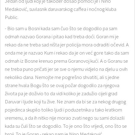
Jedan od ljudi koji je također došao pomoći je i Nino
Medaković, suvlasnik daruvarskog caffea i noćnog kluba
Public.
- Bio sam u Bosni kada sam čuo što se dogodilo pa sam
odmah nazvao Gorana i pitao kad treba doći. Goran mi je
rekao da ne treba sad ništa jer policija mora odraditi očevid. A
onda me je nazvao Kum i rekao da je on već gore tako da sam
odmah iz Bosne krenuo prema Goranovoj kući. A o Goranu se
ne treba puno pričati jer se sve o njemu vidjelo na djelu u ovih
nekoliko dana. Nemojte me pogrešno shvatiti, ali s jedne
strane hvala Bogu što se ovaj požar dogodilo za njegova
života pa je doživio to da vidi koliko je zadužio cijeli grad
Daruvar i ljude koji tu žive. Ne znam da bi se za nekog drugog
pojedinca skupilo toliko ljudi i poduzetnika u tako kratkom
vremenu, a da ih nitko nije morao zvati nego su sami dolazili
kada su čuli što se dogodilo. To je ono što vrijedi, ono što se
broji. To je Goran - rekao nam je Nino Medaković.