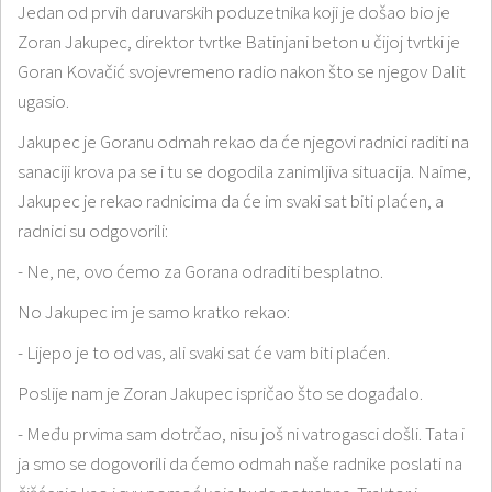
Jedan od prvih daruvarskih poduzetnika koji je došao bio je
Zoran Jakupec, direktor tvrtke Batinjani beton u čijoj tvrtki je
Goran Kovačić svojevremeno radio nakon što se njegov Dalit
ugasio.
Jakupec je Goranu odmah rekao da će njegovi radnici raditi na
sanaciji krova pa se i tu se dogodila zanimljiva situacija. Naime,
Jakupec je rekao radnicima da će im svaki sat biti plaćen, a
radnici su odgovorili:
- Ne, ne, ovo ćemo za Gorana odraditi besplatno.
No Jakupec im je samo kratko rekao:
- Lijepo je to od vas, ali svaki sat će vam biti plaćen.
Poslije nam je Zoran Jakupec ispričao što se događalo.
- Među prvima sam dotrčao, nisu još ni vatrogasci došli. Tata i
ja smo se dogovorili da ćemo odmah naše radnike poslati na