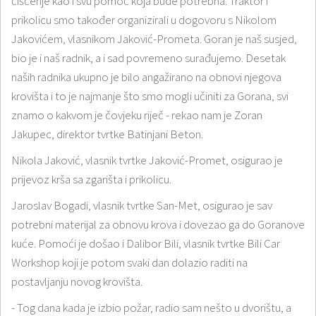
čišćenje kao i svu pomoć koja bude potrebna. Traktor i
prikolicu smo također organizirali u dogovoru s Nikolom
Jakovićem, vlasnikom Jaković-Prometa. Goran je naš susjed,
bio je i naš radnik, a i sad povremeno surađujemo. Desetak
naših radnika ukupno je bilo angažirano na obnovi njegova
krovišta i to je najmanje što smo mogli učiniti za Gorana, svi
znamo o kakvom je čovjeku riječ - rekao nam je Zoran
Jakupec, direktor tvrtke Batinjani Beton.
Nikola Jaković, vlasnik tvrtke Jaković-Promet, osigurao je
prijevoz krša sa zgarišta i prikolicu.
Jaroslav Bogadi, vlasnik tvrtke San-Met, osigurao je sav
potrebni materijal za obnovu krova i dovezao ga do Goranove
kuće. Pomoći je došao i Dalibor Bili, vlasnik tvrtke Bili Car
Workshop koji je potom svaki dan dolazio raditi na
postavljanju novog krovišta.
- Tog dana kada je izbio požar, radio sam nešto u dvorištu, a