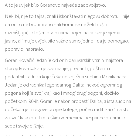
A to je uvijek bilo Goranovo najveće zadovoljstvo.
Neki bi, nije to tajna, znali i iskorištavati njegovu dobrotu. I nije
da on to ne bi primijetio - ali Goran se ne želi trošiti
razmišljajući o lošim osobinama pojedinaca, sve je njemu
jasno, ali mu je uvijek bilo važno samo jedno - da je pomogao,
popravio, napravio.
Goran Kovačić jedan je od onih daruvarskih vrsnih majstora
starog kova kakvih je sve manje, predanih, poštenih i
pedantnih radnika koje čeka neizbježna sudbina Mohikanaca.
Jedan je od radnika legendarnog Dalita, nekoć ogromnog
pogona koji je svoj kraj, kao i mnogi drugi pogoni, doživio
početkom '90-ih. Goran je nakon propasti Dalita, a ista sudbina
dočekala je i njegove brojne kolege, počeo raditi kao "majstor
za sve" kako bi u tim teškim vremenima besparice prehranio
sebe i svoje bližnje.