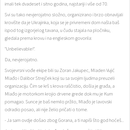
imali tek dvadeset i sitno godina, najstariji i više od 70.
Svi su tako nevjerojatno složno, organizirano i brzo obnavljali
krovište da je Ukrajinka, koja se je privremeni dom našla baš
ispod tog izgorjelog tavana, u čudu stajala na pločniku,
gledala prema krovu i na engleskom govorila:
"Unbelievable!".
Da, nevjerojatno.
Svojevrsni vođe ekipe bili su Zoran Jakupec, Mladen Vujić
Mlađo i Dalibor Strejček koji su sa svojim ljudima preuzeli
organizaciju. Čim se krš s krova raščistio, došla je građa, a
Mlađo je motorkom krojio drvene grede dok mu je Kum
pomagao. Sunce je baš nemilo pržilo, Mlađo je lavovski
odradio posao, ali nije želio pričati o tome.
- Ja sam ovdje došao zbog Gorana, a ti napiši što god hoćeš...