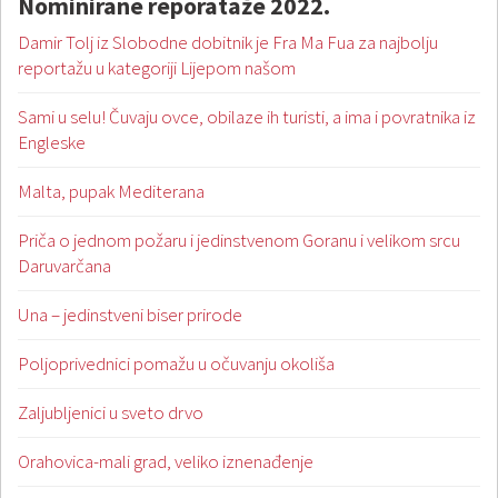
Nominirane reporataže 2022.
Damir Tolj iz Slobodne dobitnik je Fra Ma Fua za najbolju
reportažu u kategoriji Lijepom našom
Sami u selu! Čuvaju ovce, obilaze ih turisti, a ima i povratnika iz
Engleske
Malta, pupak Mediterana
Priča o jednom požaru i jedinstvenom Goranu i velikom srcu
Daruvarčana
Una – jedinstveni biser prirode
Poljoprivednici pomažu u očuvanju okoliša
Zaljubljenici u sveto drvo
Orahovica-mali grad, veliko iznenađenje