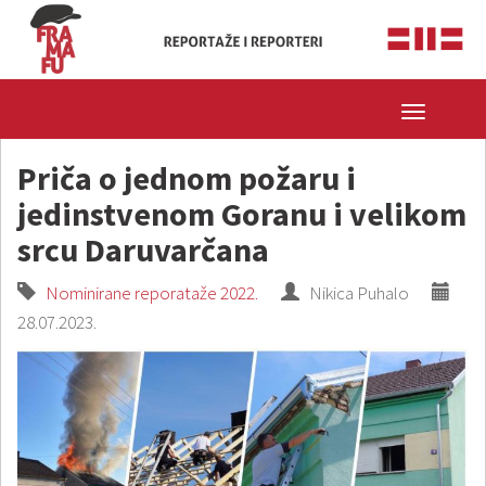
Toggle
navigatio
Priča o jednom požaru i
jedinstvenom Goranu i velikom
srcu Daruvarčana
Nominirane reporataže 2022.
Nikica Puhalo
28.07.2023.