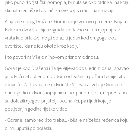
jako puno "logistički" pomogla, brinula se oko radnika i na kraju
skuhala i gulaš od divljači za sve koji su radili na sanaciji.
A njezin suprug Dražen s Goranom je gotovo pa nerazdvojan.
Kako im dvorišta dijeli ograda, nedavno su i na njoj napravili
vrata kao bi lakše mogli dolaziti jedan kod drugoga kroz
dvorište, "da ne idu okolo kroz kapiju".
I to govori najviše o njihovom prisnom odnosu.
Goran je kod Dražena i Tanje Viljevac posljednjih dana i spavao
jer u kući natopljenom vodom od gašenja požara to nije bilo
moguće. Za to vrijeme u dvorište Viljevaca, gdje je Goran tri
dana sjedio u dvorišnoj sjenici u potpunom šoku, neprestano
su dolazili njegovi prijatelji, poznanici, pa i ljudi koje je
posljednjih godina rijetko viđao.
- Gorane, samo reci što treba... - bila je najčešća rečenica koju
bi mu uputili po dolasku.