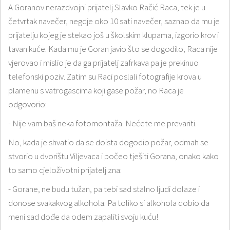
A Goranov nerazdvojni prijatelj Slavko Račić Raca, tek je u
četvrtak navečer, negdje oko 10 sati navečer, saznao da mu je
prijatelju kojeg je stekao još u školskim klupama, izgorio krov i
tavan kuće. Kada mu je Goran javio što se dogodilo, Raca nije
vjerovao i mislio je da ga prijatelj zafrkava pa je prekinuo
telefonski poziv. Zatim su Raci poslali fotografije krova u
plamenu s vatrogascima koji gase požar, no Raca je
odgovorio:
- Nije vam baš neka fotomontaža. Nećete me prevariti.
No, kada je shvatio da se doista dogodio požar, odmah se
stvorio u dvorištu Viljevaca i počeo tješiti Gorana, onako kako
to samo cjeloživotni prijatelj zna:
- Gorane, ne budu tužan, pa tebi sad stalno ljudi dolaze i
donose svakakvog alkohola. Pa toliko si alkohola dobio da
meni sad dođe da odem zapaliti svoju kuću!