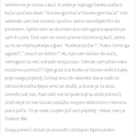
telefon mi je ostao u kući. A onda je supruga Senka izašla iz
kuće i počela vikati: "Goranu gori kuća! Goranu gori kuća!". Iste
sekunde sam sve ostavio i počeo samo razmišljati što da
ponesem. Sjetio sam se da imam dva vatrogasna aparata pa
sam ih uzeo. Dok sam se vozio prema Goranovoj kući, samo
su mi se vrtjela pitanja u glavi: "Koliki je požar?", "Kako ćemo ga
ugasiti?", "Jesu li svi dobro?". Ali, kad sam došao do kuće,
vatrogasci su već odradili svoj posao. Odmah sam pitao kako
možemo pomoći? Cijeli grad zna koliko je Goran veliki čovjek,
prije svega prijatelj. Svi koji smo tih nekoliko dana radili na
obnovi krovišta lijepo smo se družili, a Goran je ta veza
između svih nas. Kad vidiš sve te ljude koji su došli pomoći,
znaš da je to sve Goran zaslužio svojom dobrotom i nema tu
puno priče. To je velik čovjek i još veći prijatelj - rekao nam je
Dalibor Bili.
Svoju pomoć došao je ponuditi i dožupan Bjelovarsko-