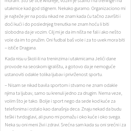
moram. Što se tiče Andreje, vozim je stalno i na treninge i na
utakmice kad god stignem. Nekako guramo. Organizaciono mi
je najteže jer na poslu nikad ne znam kada ću tačno završiti i
doći kući i do poslednjeg trenutka ne znam hoću li biti
slobodna da je vozim. Cilj mi je da im ništa ne fali i ako nešto
vole da im to pružim. Oni fudbal baš vole i za to uvek mora biti
– ističe Dragana.
Kada nisu u školi ili na treninzima i utakmicama Jelići dane
provode na seoskom igralištu, a gotovo da je nemoguće
ustanoviti odakle tolika ljubav i privrženost sportu.
– Nisam se nikad bavila sportom i stvarno ne znam odakle
njima ta ljubav, samo su krenuli jedno za drugim. Nema veze,
volim što je tako. Bolje i sport nego da sede kod kuće za
telefonima i ostalo kao današnja deca. Znaju nekad da budu
teški i tvrdoglavi, ali puno mi pomažu i oko kuće i oko svega.
Neka su oni meni živi i zdravi. Srećna sam kada su oni srećni i za