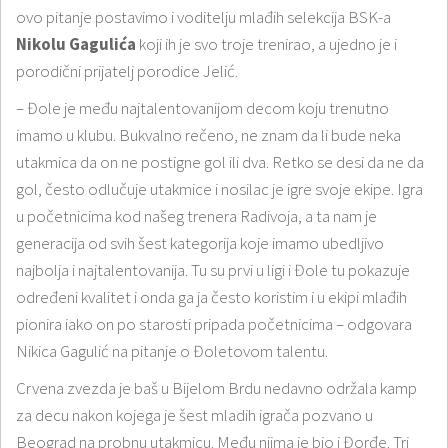
ovo pitanje postavimo i voditelju mlađih selekcija BSK-a
Nikolu Gagulića
koji ih je svo troje trenirao, a ujedno je i
porodični prijatelj porodice Jelić.
– Đole je među najtalentovanijom decom koju trenutno
imamo u klubu. Bukvalno rečeno, ne znam da li bude neka
utakmica da on ne postigne gol ili dva. Retko se desi da ne da
gol, često odlučuje utakmice i nosilac je igre svoje ekipe. Igra
u početnicima kod našeg trenera Radivoja, a ta nam je
generacija od svih šest kategorija koje imamo ubedljivo
najbolja i najtalentovanija. Tu su prvi u ligi i Đole tu pokazuje
određeni kvalitet i onda ga ja često koristim i u ekipi mlađih
pionira iako on po starosti pripada početnicima – odgovara
Nikica Gagulić na pitanje o Đoletovom talentu.
Crvena zvezda je baš u Bijelom Brdu nedavno održala kamp
za decu nakon kojega je šest mladih igrača pozvano u
Beograd na probnu utakmicu. Među njima je bio i Đorđe. Tri