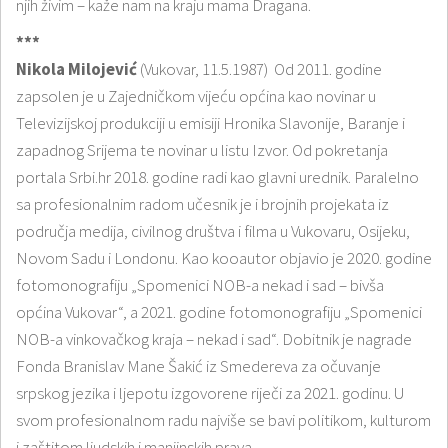
njih živim – kaže nam na kraju mama Dragana.
***
Nikola Milojević
(Vukovar, 11.5.1987) Od 2011. godine
zapsolen je u Zajedničkom vijeću općina kao novinar u
Televizijskoj produkciji u emisiji Hronika Slavonije, Baranje i
zapadnog Srijema te novinar u listu Izvor. Od pokretanja
portala Srbi.hr 2018. godine radi kao glavni urednik. Paralelno
sa profesionalnim radom učesnik je i brojnih projekata iz
područja medija, civilnog društva i filma u Vukovaru, Osijeku,
Novom Sadu i Londonu. Kao kooautor objavio je 2020. godine
fotomonografiju „Spomenici NOB-a nekad i sad – bivša
općina Vukovar“, a 2021. godine fotomonografiju „Spomenici
NOB-a vinkovačkog kraja – nekad i sad“. Dobitnik je nagrade
Fonda Branislav Mane Šakić iz Smedereva za očuvanje
srpskog jezika i ljepotu izgovorene riječi za 2021. godinu. U
svom profesionalnom radu najviše se bavi politikom, kulturom
i zaštitom ljudskih i manjinskih prava.