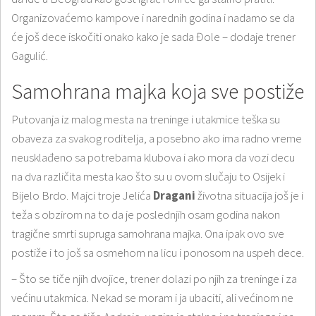
Organizovaćemo kampove i narednih godina i nadamo se da
će još dece iskočiti onako kako je sada Đole – dodaje trener
Gagulić.
Samohrana majka koja sve postiže
Putovanja iz malog mesta na treninge i utakmice teška su
obaveza za svakog roditelja, a posebno ako ima radno vreme
neusklađeno sa potrebama klubova i ako mora da vozi decu
na dva različita mesta kao što su u ovom slučaju to Osijek i
Bijelo Brdo. Majci troje Jelića
Dragani
životna situacija još je i
teža s obzirom na to da je poslednjih osam godina nakon
tragične smrti supruga samohrana majka. Ona ipak ovo sve
postiže i to još sa osmehom na licu i ponosom na uspeh dece.
– Što se tiče njih dvojice, trener dolazi po njih za treninge i za
većinu utakmica. Nekad se moram i ja ubaciti, ali većinom ne