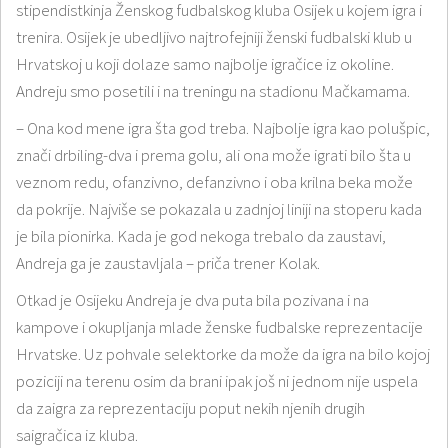
stipendistkinja Ženskog fudbalskog kluba Osijek u kojem igra i
trenira. Osijek je ubedljivo najtrofejniji ženski fudbalski klub u
Hrvatskoj u koji dolaze samo najbolje igračice iz okoline.
Andreju smo posetili i na treningu na stadionu Mačkamama.
– Ona kod mene igra šta god treba. Najbolje igra kao polušpic,
znači drbiling-dva i prema golu, ali ona može igrati bilo šta u
veznom redu, ofanzivno, defanzivno i oba krilna beka može
da pokrije. Najviše se pokazala u zadnjoj liniji na stoperu kada
je bila pionirka. Kada je god nekoga trebalo da zaustavi,
Andreja ga je zaustavljala – priča trener Kolak.
Otkad je Osijeku Andreja je dva puta bila pozivana i na
kampove i okupljanja mlade ženske fudbalske reprezentacije
Hrvatske. Uz pohvale selektorke da može da igra na bilo kojoj
poziciji na terenu osim da brani ipak još ni jednom nije uspela
da zaigra za reprezentaciju poput nekih njenih drugih
saigračica iz kluba.