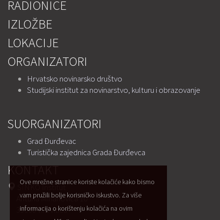
RADIONICE
IZLOŽBE
LOKACIJE
ORGANIZATORI
Hrvatsko novinarsko društvo
Studijski institut za novinarstvo, kulturu i obrazovanje
SUORGANIZATORI
Grad Đurđevac
Turistička zajednica Grada Đurđevca
KONTAKT
Ove mrežne stranice koriste kolačiće kako bismo
SINKO Institut
vam pružili bolje korisničko iskustvo. Za više
Antuna Mihanovića 10
informacija o korištenju kolačića na ovim
33000 Virovitica