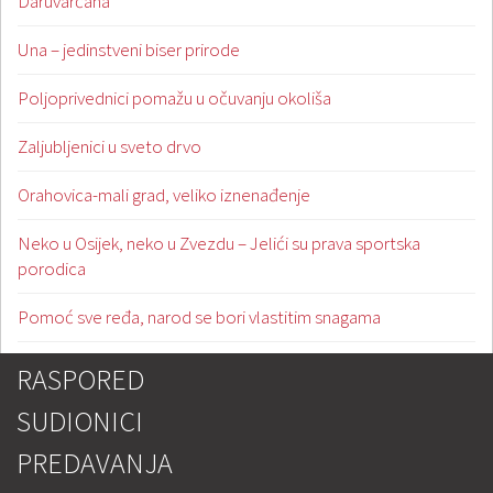
Daruvarčana
Una – jedinstveni biser prirode
Poljoprivednici pomažu u očuvanju okoliša
Zaljubljenici u sveto drvo
Orahovica-mali grad, veliko iznenađenje
Neko u Osijek, neko u Zvezdu – Jelići su prava sportska
porodica
Pomoć sve ređa, narod se bori vlastitim snagama
RASPORED
SUDIONICI
PREDAVANJA