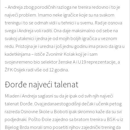
– Andreja zbog porodičnih razloga ne trenira redovno i to je
najveći problem. Imamo neke igračice koje su na svakom
treningu i to se odmah vidi i u tehnici i u svemu. Rad je osnova
svega i Andreja voli raditi. Ona daje maksimalno od sebe na
svakoj utakmici i jedna je od mojih boljih igračica u veznom
redu. Pristojna je i uredna i još jednu godinu ima pravo da igra u
kadetkinjama – ističe Zvonimir Kolak koji je i sam
svojevremeno bio selektor ženske A i U19 reprezentacije, a
ŽFK Osijek radi više od 12 godina.
Đorđe najveći talenat
Mladen i Andreja saglasni su da je ipak od svih njih najveći
talenat Đorđe. Ovaj jedanaestogodišnji dečak i učenik petog
razreda Osnovne škole u Boboti ipak skromno kaže da su svi
podjednaki. Pošto Đole zajedno sa bratom trenira u BSK-u iz
Bijelog Brda morali smo posetiti njihov zajednički trening da