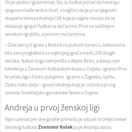
On je ujedno i glavni krivac što su fudbal počeli da treniraju i
njegova mlađa sestra i brat, a logično da je prva njegovim
stopama krenula Andreja (14) koja je najpre morala da se
dokazuje igrajući fudbal sa dečacima. Prvo na obližnjem
seoskom igralištu, a potom i na turnirima.
– Dok sam još igrala u Boboti na jednom turniru u Jankovcima
bila sam proglašena za najboljeg igrača među 200 drugih
dečaka. Nakon toga sam prešla u Bijelo Brdo, a danas sam
katetkinja u Ženskom fudbalskom klubu u Osijeku. Igramo Prvu
hrvatsku ligu i često putujemo. Igramo u Zagrebu, Splitu,
Zadru i tako dalјe – govori Andreja koja je i učenica prvog
razreda Graditeljsko-geodetske škole u Osijeku.
Andreja u prvoj ženskoj ligi
Njen talenat pre dve godine primetio je iskusni i trofejni trener
ženskog fudbala
Zvonimir Kolak
pa je Andreja danas