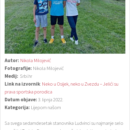
Autor:
Nikola Milojević
Fotografije:
Nikola Milojević
Medij:
Srbi.hr
Link na izvornik
:
Neko u Osijek, neko u Zvezdu – Jelići su
prava sportska porodica
Datum objave:
3. lipnja 2022.
Kategorija:
Lijepom našom
Sa svega sedamdesetak stanovnika Ludvinci su najmanje selo