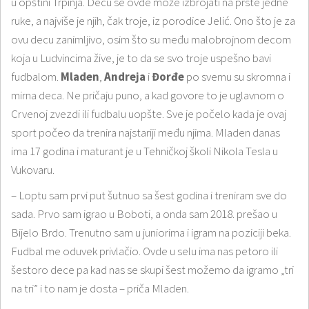
u opštini Trpinja. Decu se ovde može izbrojati na prste jedne
ruke, a najviše je njih, čak troje, iz porodice Jelić. Ono što je za
ovu decu zanimljivo, osim što su među malobrojnom decom
koja u Ludvincima žive, je to da se svo troje uspešno bavi
fudbalom.
Mladen
,
Andreja
i
Đorđe
po svemu su skromna i
mirna deca. Ne pričaju puno, a kad govore to je uglavnom o
Crvenoj zvezdi ili fudbalu uopšte. Sve je počelo kada je ovaj
sport počeo da trenira najstariji među njima. Mladen danas
ima 17 godina i maturant je u Tehničkoj školi Nikola Tesla u
Vukovaru.
– Loptu sam prvi put šutnuo sa šest godina i treniram sve do
sada. Prvo sam igrao u Boboti, a onda sam 2018. prešao u
Bijelo Brdo. Trenutno sam u juniorima i igram na poziciji beka.
Fudbal me oduvek privlačio. Ovde u selu ima nas petoro ili
šestoro dece pa kad nas se skupi šest možemo da igramo „tri
na tri” i to nam je dosta – priča Mladen.