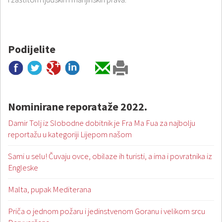
Podijelite
Nominirane reporataže 2022.
Damir Tolj iz Slobodne dobitnik je Fra Ma Fua za najbolju
reportažu u kategoriji Lijepom našom
Sami u selu! Čuvaju ovce, obilaze ih turisti, a ima i povratnika iz
Engleske
Malta, pupak Mediterana
Priča o jednom požaru i jedinstvenom Goranu i velikom srcu