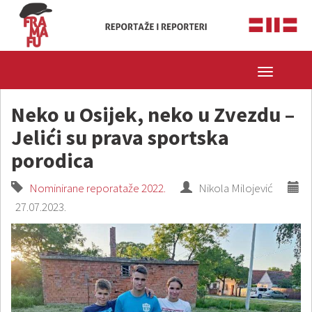
Toggle
navigatio
Neko u Osijek, neko u Zvezdu –
Jelići su prava sportska
porodica
Nominirane reporataže 2022.
Nikola Milojević
27.07.2023.