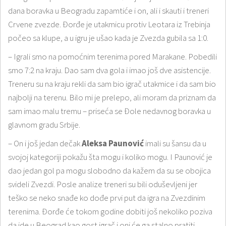
dana boravka u Beogradu zapamtiće i on, ali i skauti i treneri
Crvene zvezde. Đorđe je utakmicu protiv Leotara iz Trebinja
počeo sa klupe, a u igru je ušao kada je Zvezda gubila sa 1:0.
– Igrali smo na pomoćnim terenima pored Marakane. Pobedili
smo 7:2 na kraju. Dao sam dva gola i imao još dve asistencije.
Treneru su na kraju rekli da sam bio igrač utakmice i da sam bio
najbolji na terenu. Bilo mi je prelepo, ali moram da priznam da
sam imao malu tremu – priseća se Đole nedavnog boravka u
glavnom gradu Srbije.
– On i još jedan dečak
Aleksa Paunović
imali su šansu da u
svojoj kategoriji pokažu šta mogu i koliko mogu. I Paunović je
dao jedan gol pa mogu slobodno da kažem da su se obojica
svideli Zvezdi. Posle analize treneri su bili oduševljeni jer
teško se neko snađe ko dođe prvi put da igra na Zvezdinim
terenima. Đorđe će tokom godine dobiti još nekoliko poziva
da ide u Beograd kao gost igrač i oni će ga stalno pratiti.