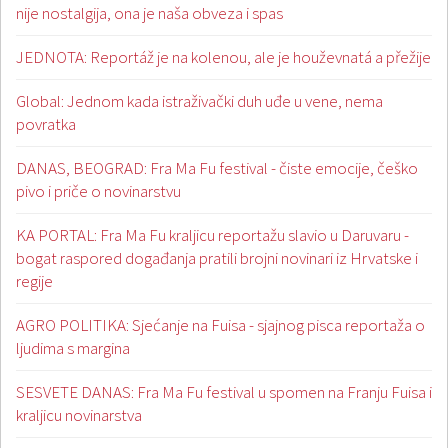
nije nostalgija, ona je naša obveza i spas
JEDNOTA: Reportáž je na kolenou, ale je houževnatá a přežije
Global: Jednom kada istraživački duh uđe u vene, nema
povratka
DANAS, BEOGRAD: Fra Ma Fu festival - čiste emocije, češko
pivo i priče o novinarstvu
KA PORTAL: Fra Ma Fu kraljicu reportažu slavio u Daruvaru -
bogat raspored događanja pratili brojni novinari iz Hrvatske i
regije
AGRO POLITIKA: Sjećanje na Fuisa - sjajnog pisca reportaža o
ljudima s margina
SESVETE DANAS: Fra Ma Fu festival u spomen na Franju Fuisa i
kraljicu novinarstva