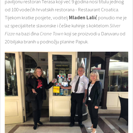
paviljonu restoran Terasa koji već 9 godina nosi titulu jednog
od 100 vodećih hrvatskih restorana - Restaurant Croatica.
Tijekom kratke posjete, voditelj
Mladen Lalić
ponudio me je
uz specijalitete slavonske i češke kuhinje s koktelom
Silver
Fizze
na bazi đina
Crane Town
koji se proizvodi u Daruvaru od
20 biljaka branih u podnožju planine Papuk.