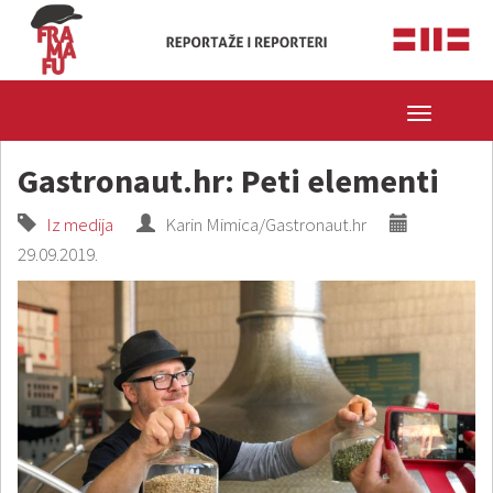
Toggle
navigatio
Gastronaut.hr: Peti elementi
Iz medija
Karin Mimica/Gastronaut.hr
29.09.2019.