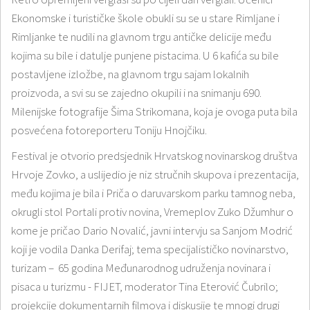
Ekonomske i turističke škole obukli su se u stare Rimljane i
Rimljanke te nudili na glavnom trgu antičke delicije među
kojima su bile i datulje punjene pistacima. U 6 kafića su bile
postavljene izložbe, na glavnom trgu sajam lokalnih
proizvoda, a svi su se zajedno okupili i na snimanju 690.
Milenijske fotografije Šima Strikomana, koja je ovoga puta bila
posvećena fotoreporteru Toniju Hnojčiku.
Festival je otvorio predsjednik Hrvatskog novinarskog društva
Hrvoje Zovko, a uslijedio je niz stručnih skupova i prezentacija,
među kojima je bila i Priča o daruvarskom parku tamnog neba,
okrugli stol Portali protiv novina, Vremeplov Zuko Džumhur o
kome je pričao Dario Novalić, javni intervju sa Sanjom Modrić
koji je vodila Danka Derifaj; tema specijalističko novinarstvo,
turizam – 65 godina Međunarodnog udruženja novinara i
pisaca u turizmu - FIJET, moderator Tina Eterović Čubrilo;
projekcije dokumentarnih filmova i diskusije te mnogi drugi