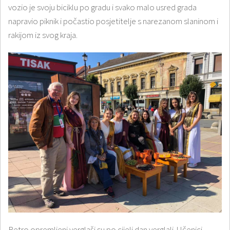
vozio je svoju biciklu po gradu i svako malo usred grada
napravio piknik i počastio posjetitelje s narezanom slaninom i
rakijom iz svog kraja.
Retro opremljeni verglaši su po cijeli dan verglali. Učenici