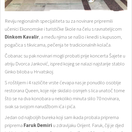
Reviju regionalnih specijaliteta su za novinare pripremili
učenici Ekonomske i turističke škole na čelu s ravnateljicom
Dinkom Kavalir
, a među njima se našlo i knedli s kupusom,
pogačica s tikvicama, pečenja te tradicionalnih kolača.
Čobanac su pak novinari mogli probati prije koncerta Šajete u
atriju Dvorca Janković, ispred kojeg se nalazi najstarije stablo
Ginko biloba u Hrvatskoj.
S roštiljem i 4 različite vrste ćevapa nas je ponudilo osoblje
restorana Queen, koje nije skidalo osmjeh s lica unatoč tome
što se na dva konobara u nekoliko minuta slilo 70 novinara,
svak sa svojom narudžbom ića i pića.
Jedan od najboljih bureka koji sam ikada probala priprema
priprema
Faruk Demiri
u zdravljaku Orijent. Faruk, čiji je djed