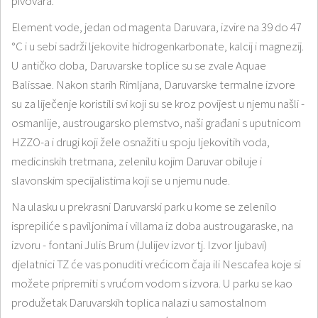
pivovara.
Element vode, jedan od magenta Daruvara, izvire na 39 do 47
°C i u sebi sadrži ljekovite hidrogenkarbonate, kalcij i magnezij.
U antičko doba, Daruvarske toplice su se zvale Aquae
Balissae. Nakon starih Rimljana, Daruvarske termalne izvore
su za liječenje koristili svi koji su se kroz povijest u njemu našli -
osmanlije, austrougarsko plemstvo, naši građani s uputnicom
HZZO-a i drugi koji žele osnažiti u spoju ljekovitih voda,
medicinskih tretmana, zelenilu kojim Daruvar obiluje i
slavonskim specijalistima koji se u njemu nude.
Na ulasku u prekrasni Daruvarski park u kome se zelenilo
isprepiliće s paviljonima i villama iz doba austrougaraske, na
izvoru - fontani Julis Brum (Julijev izvor tj. Izvor ljubavi)
djelatnici TZ će vas ponuditi vrećicom čaja ili Nescafea koje si
možete pripremiti s vrućom vodom s izvora. U parku se kao
produžetak Daruvarskih toplica nalazi u samostalnom