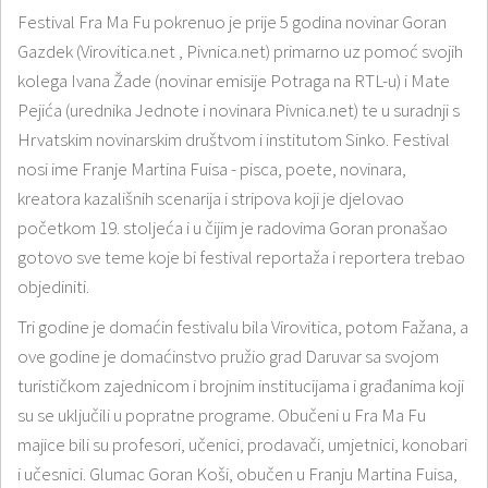
Festival Fra Ma Fu pokrenuo je prije 5 godina novinar Goran
Gazdek (Virovitica.net , Pivnica.net) primarno uz pomoć svojih
kolega Ivana Žade (novinar emisije Potraga na RTL-u) i Mate
Pejića (urednika Jednote i novinara Pivnica.net) te u suradnji s
Hrvatskim novinarskim društvom i institutom Sinko. Festival
nosi ime Franje Martina Fuisa - pisca, poete, novinara,
kreatora kazališnih scenarija i stripova koji je djelovao
početkom 19. stoljeća i u čijim je radovima Goran pronašao
gotovo sve teme koje bi festival reportaža i reportera trebao
objediniti.
Tri godine je domaćin festivalu bila Virovitica, potom Fažana, a
ove godine je domaćinstvo pružio grad Daruvar sa svojom
turističkom zajednicom i brojnim institucijama i građanima koji
su se uključili u popratne programe. Obučeni u Fra Ma Fu
majice bili su profesori, učenici, prodavači, umjetnici, konobari
i učesnici. Glumac Goran Koši, obučen u Franju Martina Fuisa,