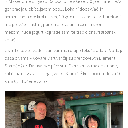
iz Makedonije stigao u Daruvar prije više od 50 godina je treća
generacija u obiteljskom poslu. Lokalni dobavljači ih
namirnicama opskrbljuju već 20 godina. Uz hrustavi burek koji
nije previše mastan, punjen pjenastim ukusnim sirom ili
mesom, nude jogurt koji rade sami te tradicionalni albanski
kolač.
Osim ljekovite vode, Daruvar ima i druge tekuće adute. Voda je
baza pivama Pivovare Daruvar čiji su brendovi 5th Element i
Staročeško. Daruvarske pive su u Daruvaru svima dostupne, u
kafićima na glavnom trgu, veliku Staročešku u boci nude za 10
kn, a 0,3l točene za 6 kn.