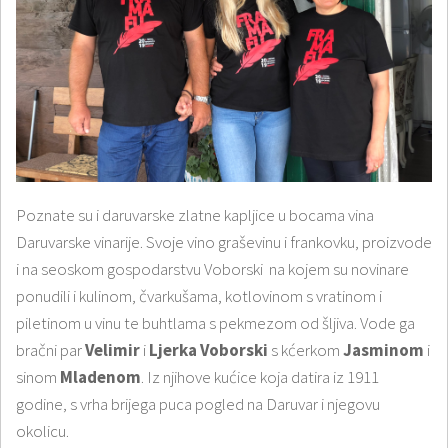
Poznate su i daruvarske zlatne kapljice u bocama vina
Daruvarske vinarije. Svoje vino graševinu i frankovku, proizvode
i na seoskom gospodarstvu Voborski na kojem su novinare
ponudili i kulinom, čvarkušama, kotlovinom s vratinom i
piletinom u vinu te buhtlama s pekmezom od šljiva. Vode ga
bračni par
Velimir
i
Ljerka Voborski
s kćerkom
Jasminom
i
sinom
Mladenom
. Iz njihove kućice koja datira iz 1911
godine, s vrha brijega puca pogled na Daruvar i njegovu
okolicu.