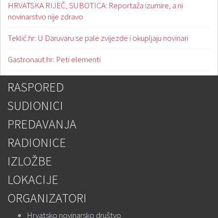
HRVATSKA RIJEČ, SUBOTICA: Reportaža izumire, a ni
novinarstvo nije zdravo
Teklić.hr: U Daruvaru se pale zvijezde i okupljaju novinari
Gastronaut.hr: Peti elementi
RASPORED
SUDIONICI
PREDAVANJA
RADIONICE
IZLOŽBE
LOKACIJE
ORGANIZATORI
Hrvatsko novinarsko društvo