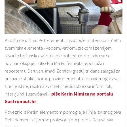
Kao što je u filmu Peti element, ljusko biće u interakciji s četiri
svemirska elementa - vodom, vatrom, zrakom i zemljom
stvorilo božansko svjetlo koje pobjeđuje zlo, tako su se i
novinari okupljeni oko Fra Ma Fu festivala reportaža i
reportera u Daruvaru (mađ. Ždralov-gradu) tri dana zalagali za
priznanje struke, borbu proziv elemenata koji onemogućavaju
širenje istine, radili na kvaliteti, međusobno se informirali,
intervjuirali i usavršavali -
piše Karin Mimica na portalu
Gastronaut.hr
.
Poveznici s Petim elementom pomogla je i linija izvrsnog piva
Peti element s čijom se proizvodnjom ponosi Daruvarska