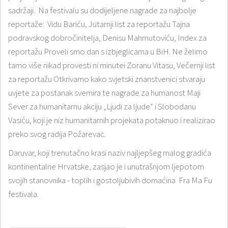
sadržaji. Na festivalu su dodijeljene nagrade za najbolje
reportaže: Vidu Bariću, Jutarnji list za reportažu Tajna
podravskog dobročinitelja, Denisu Mahmutoviću, Index za
reportažu Proveli smo dan s izbjeglicama u BiH. Ne želimo
tamo više nikad provesti ni minutei Zoranu Vitasu, Večernji list
za reportažu Otkrivamo kako svjetski znanstvenici stvaraju
uvjete za postanak svemira te nagrade za humanost Maji
Sever za humanitarnu akciju „Ljudi za ljude“ i Slobodanu
Vasiću, koji je niz humanitarnih projekata potaknuo i realizirao
preko svog radija Požarevac.
Daruvar, koji trenutačno krasi naziv najljepšeg malog gradića
kontinentalne Hrvatske, zasjao je i unutrašnjom ljepotom
svojih stanovnika - toplih i gostoljubivih domaćina Fra Ma Fu
festivala.