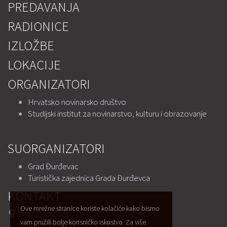
PREDAVANJA
RADIONICE
IZLOŽBE
LOKACIJE
ORGANIZATORI
Hrvatsko novinarsko društvo
Studijski institut za novinarstvo, kulturu i obrazovanje
SUORGANIZATORI
Grad Đurđevac
Turistička zajednica Grada Đurđevca
KONTAKT
Ove mrežne stranice koriste kolačiće kako bismo
SINKO Institut
vam pružili bolje korisničko iskustvo. Za više
Antuna Mihanovića 10